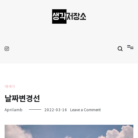
Skip
to
content
생각저장소
Aprilamb
에세이
날짜변경선
on
Aprilamb
2022-03-16
Leave a Comment
날
짜
변
경