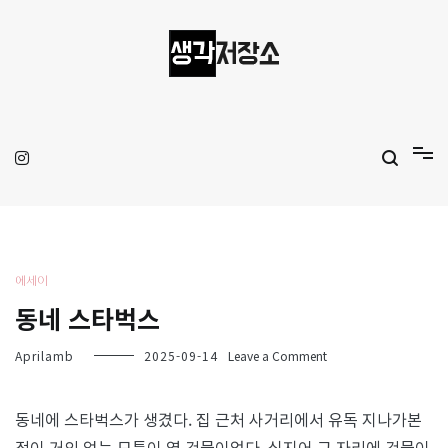
Skip
to
content
생각저장소
Aprilamb
에세이
동네 스타벅스
on
Aprilamb
2025-09-14
Leave a Comment
동
네
스
동네에 스타벅스가 생겼다. 집 근처 사거리에서 유독 지나가본
타
적이 거의 없는 모퉁이 옆 건물이었다. 심지어 그 자리에 건물이