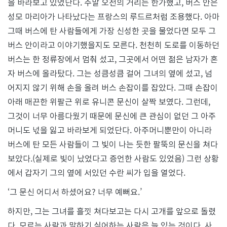
을 바라보고 있었단다. 주말 오전의 거리는 한가했고, 버스 안은
성모 마리아가 나타났다는 프랑스의 루드르처럼 조용했다. 아마
그때 버스에 탄 사람들에게 가장 신성한 곳을 물었다면 모두 그
버스 안이라고 이야기했을지도 모른다. 천천히 도로를 이동하던
버스는 한 정류장에서 멈춰 섰고, 그곳에서 어떤 젊은 남자가 혼
자 버스에 올라탔다. 그는 성큼성큼 걸어 그녀의 옆에 섰고, 넘
어지지 않기 위해 손을 올려 버스 손잡이를 잡았다. 그때 손잡이
아래 매끈한 위팔근 위로 유니콘 문신이 살짝 보였다. 그런데,
그것이 너무 아름다웠기 때문에 문신에 큰 관심이 없던 그 아주
머니도 넋을 잃고 바라보게 되었단다. 아주머니뿐만이 아니라
버스에 탄 모든 사람들이 그 빛이 나는 듯한 팔뚝의 문신을 쳐다
보았다.(실제로 빛이 났었다고 증언한 사람도 있었음) 그런 상황
에서 갑자기 그의 옆에 서있던 수란 씨가 입을 열었다.
‘그 문신 어디서 하셨어요? 너무 예뻐요.’
하지만, 그는 그녀를 흘낏 쳐다보고는 다시 고개를 앞으로 돌렸
다. 모르는 사람과 말하기 싫어하는 사람은 늘 있는 것이다. 사