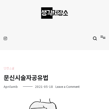
Skip
to
content
생각저장소
Aprilamb
단편소설
문신시술자공유법
on
Aprilamb
2021-05-18
Leave a Comment
문
신
시
술