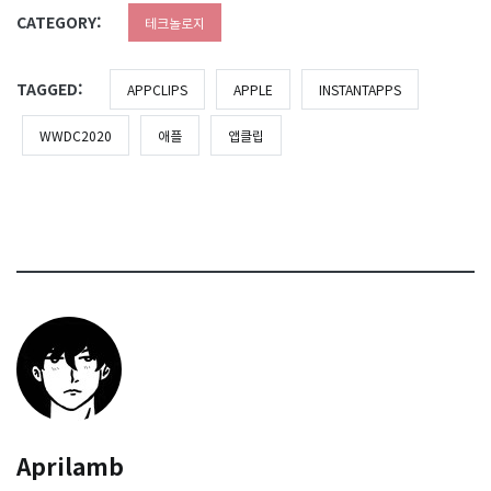
CATEGORY:
테크놀로지
TAGGED:
APPCLIPS
APPLE
INSTANTAPPS
WWDC2020
애플
앱클립
Aprilamb