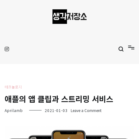
Skip
to
content
생각저장소
Aprilamb
테크놀로지
애플의 앱 클립과 스트리밍 서비스
on
Aprilamb
2021-01-03
Leave a Comment
애
플
의
앱