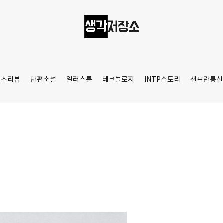
생각저장소
Aprilamb
텐츠리뷰
단편소설
일러스툰
테크놀로지
INTP스토리
샌프란통신