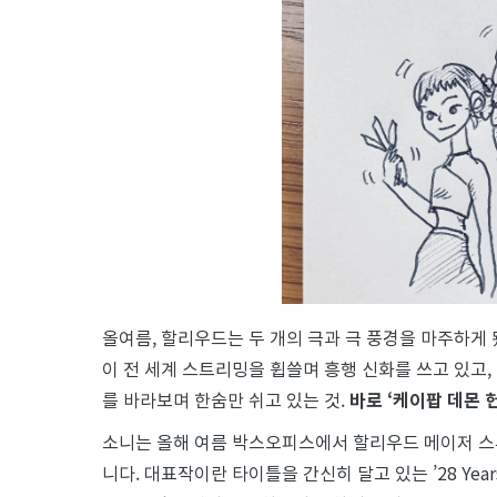
플
릭
스,
고
개
숙
인
소
니
올여름, 할리우드는 두 개의 극과 극 풍경을 마주하게
이 전 세계 스트리밍을 휩쓸며 흥행 신화를 쓰고 있고
를 바라보며 한숨만 쉬고 있는 것.
바로 ‘케이팝 데몬 
소니는 올해 여름 박스오피스에서 할리우드 메이저 스튜
니다. 대표작이란 타이틀을 간신히 달고 있는 ’28 Year