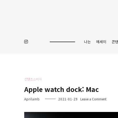
Skip
to
content
나는
에세이
콘
컨텐츠소비자
Apple watch dock: Mac
on
Aprilamb
2021-01-29
Leave a Comment
Apple
watch
dock: