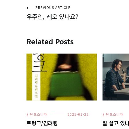
글
PREVIOUS ARTICLE
우주인, 레오 있나요?
탐
색
Related Posts
컨텐츠소비자
2025-01-22
컨텐츠소비자
트렁크/김려령
잘 살고 있