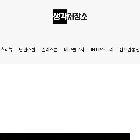
생각저장소
Aprilamb
텐츠리뷰
단편소설
일러스툰
테크놀로지
INTP스토리
샌프란통신