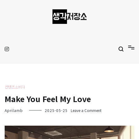
Skip
to
content
생각저장소
Aprilamb
컨텐츠소비자
Make You Feel My Love
on
Aprilamb
2025-05-25
Leave a Comment
Make
You
Feel
My