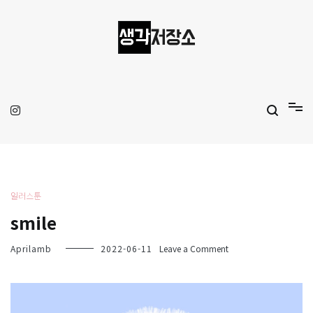
Skip
to
content
생각저장소
Aprilamb
일러스툰
smile
on
Aprilamb
2022-06-11
Leave a Comment
smile