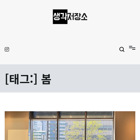
Skip
to
content
생각저장소
Aprilamb
[태그:]
봄