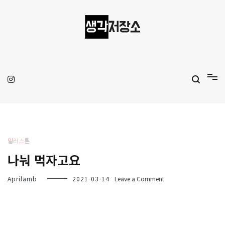
Skip
to
content
생각저장소
Aprilamb
일러스툰
나눠 먹자고요
on
Aprilamb
2021-03-14
Leave a Comment
나
눠
먹
자