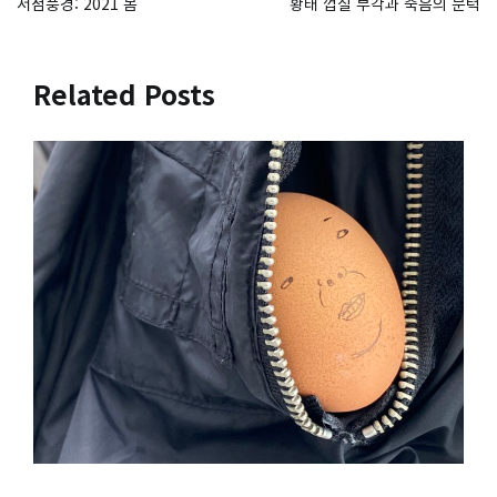
서점풍경: 2021 봄
황태 껍질 부각과 죽음의 문턱
탐
색
Related Posts