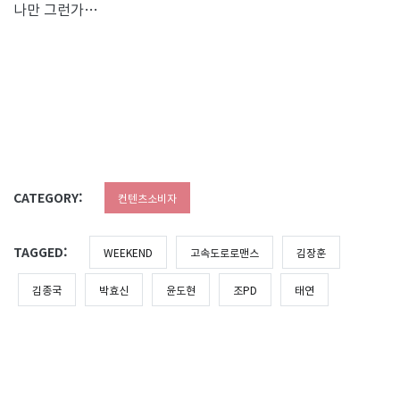
나만 그런가…
CATEGORY:
컨텐츠소비자
TAGGED:
WEEKEND
고속도로로맨스
김장훈
김종국
박효신
윤도현
조PD
태연