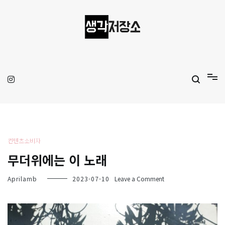
Skip
to
content
생각저장소
Aprilamb
컨텐츠소비자
무더위에는 이 노래
on
Aprilamb
2023-07-10
Leave a Comment
무
더
위
에