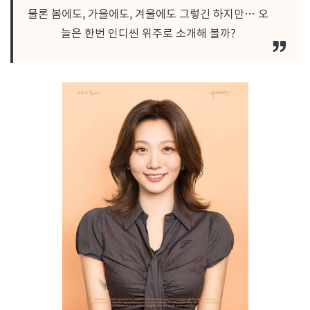
여
물론 봄에도, 가을에도, 겨울에도 그렇긴 하지만… 오
성
뮤
늘은 한번 인디씬 위주로 소개해 볼까?
지
션
특
집