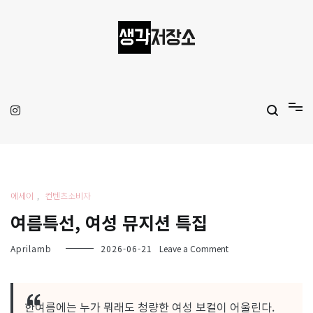
Skip
to
content
생각저장소
Aprilamb
에세이
,
컨텐츠소비자
여름특선, 여성 뮤지션 특집
on
Aprilamb
2026-06-21
Leave a Comment
여
름
특
선,
한여름에는 누가 뭐래도 청량한 여성 보컬이 어울린다.