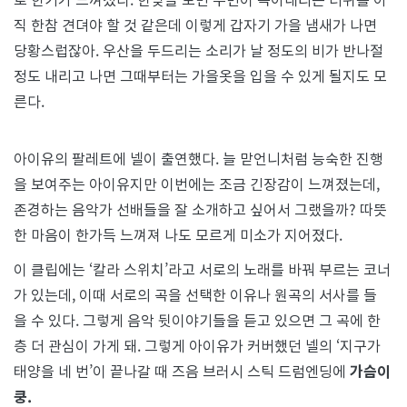
20
직 한참 견뎌야 할 것 같은데 이렇게 갑자기 가을 냄새가 나면
당황스럽잖아. 우산을 두드리는 소리가 날 정도의 비가 반나절
정도 내리고 나면 그때부터는 가을옷을 입을 수 있게 될지도 모
른다.
아이유의 팔레트에 넬이 출연했다. 늘 맏언니처럼 능숙한 진행
을 보여주는 아이유지만 이번에는 조금 긴장감이 느껴졌는데,
존경하는 음악가 선배들을 잘 소개하고 싶어서 그랬을까? 따뜻
한 마음이 한가득 느껴져 나도 모르게 미소가 지어졌다.
이 클립에는 ‘칼라 스위치’라고 서로의 노래를 바꿔 부르는 코너
가 있는데, 이때 서로의 곡을 선택한 이유나 원곡의 서사를 들
을 수 있다. 그렇게 음악 뒷이야기들을 듣고 있으면 그 곡에 한
층 더 관심이 가게 돼. 그렇게 아이유가 커버했던 넬의 ‘지구가
태양을 네 번’이 끝나갈 때 즈음 브러시 스틱 드럼엔딩에
가슴이
쿵.