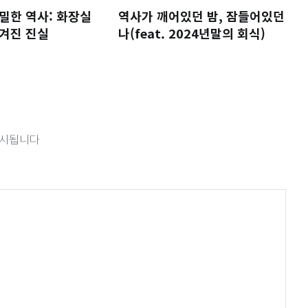
밀한 역사: 화장실
역사가 깨어있던 밤, 잠들어있던
겨진 진실
나(feat. 2024년말의 회식)
표시됩니다