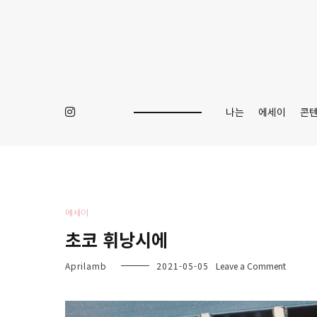
Skip
to
content
나는
에세이
콘
에세이
초코 휘낭시에
on
Aprilamb
2021-05-05
Leave a Comment
초
코
휘