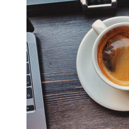
낭
시
에