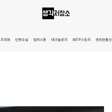
생각저장소
Aprilamb
텐츠리뷰
단편소설
일러스툰
테크놀로지
INTP스토리
샌프란통신