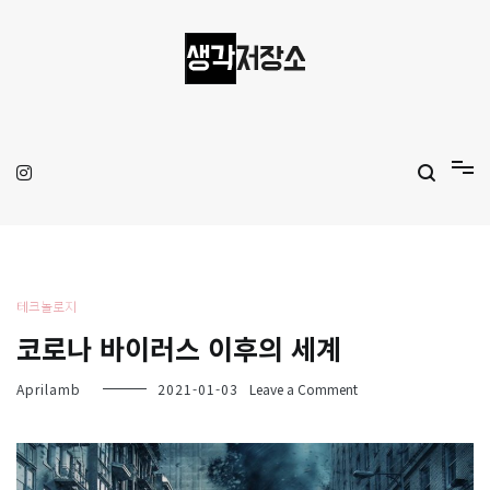
Skip
to
content
생각저장소
Aprilamb
테크놀로지
코로나 바이러스 이후의 세계
on
Aprilamb
2021-01-03
Leave a Comment
코
로
나
바