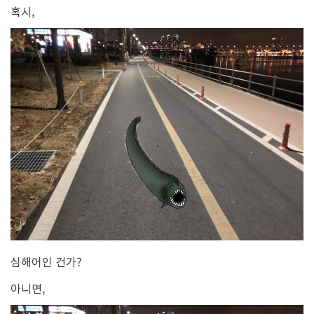
혹시,
심해어인 건가?
아니면,