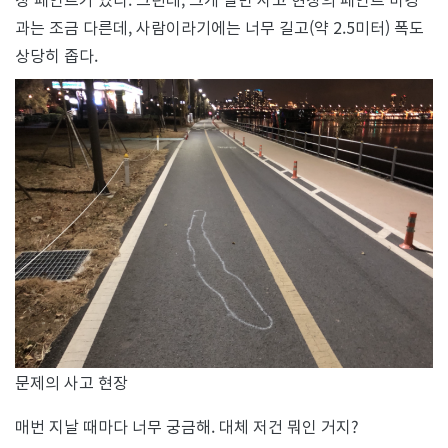
의
미
과는 조금 다른데, 사람이라기에는 너무 길고(약 2.5미터) 폭도
스
상당히 좁다.
테
리
문제의 사고 현장
매번 지날 때마다 너무 궁금해. 대체 저건 뭐인 거지?