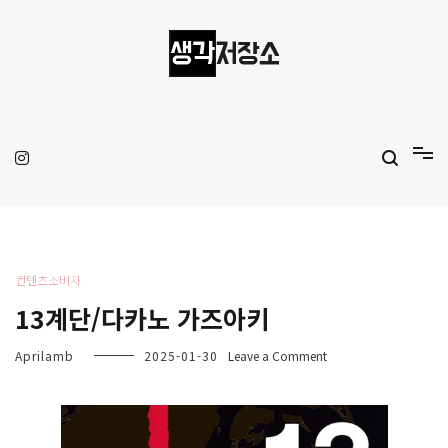
Skip
to
content
생각저장소
Aprilamb
컨텐츠소비자
13계단/다카노 가즈아키
on
Aprilamb
2025-01-30
Leave a Comment
13
계
단/
다