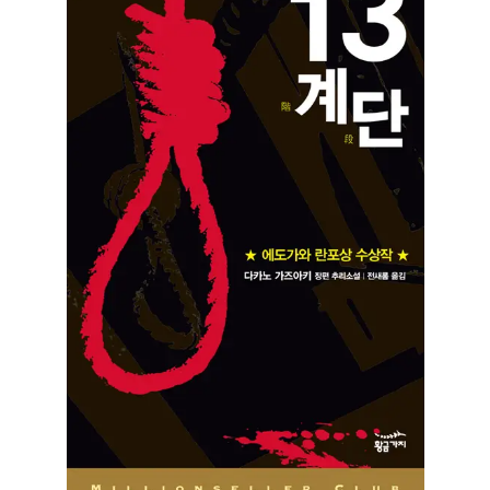
카
노
가
즈
아
키