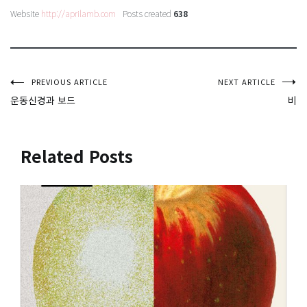
Website
http://aprilamb.com
Posts created
638
글
PREVIOUS ARTICLE
NEXT ARTICLE
운동신경과 보드
비
탐
색
Related Posts