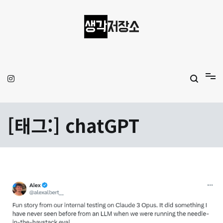
Skip
to
content
생각저장소
Aprilamb
[태그:]
chatGPT