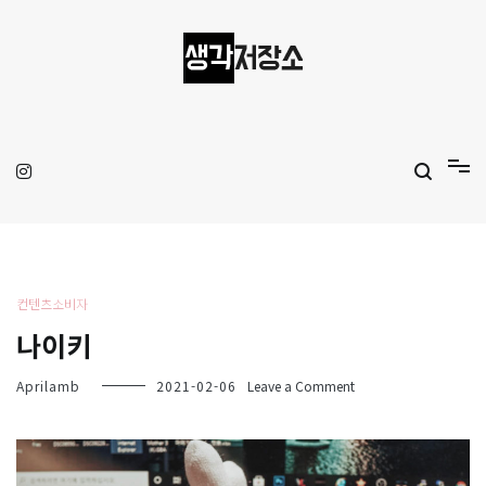
Skip
to
content
생각저장소
Aprilamb
컨텐츠소비자
나이키
on
Aprilamb
2021-02-06
Leave a Comment
나
이
키