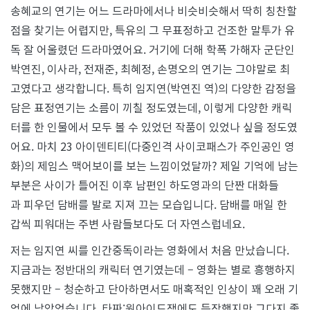
송혜교의 연기는 어느 드라마에서나 비슷비슷해서 딱히 칭찬할
점을 찾기는 어렵지만, 특유의 그 무표정하고 건조한 말투가 유
독 잘 어울렸던 드라마였어요. 거기에 더해 학폭 가해자 군단인
박연진, 이사라, 전재준, 최혜정, 손명오의 연기는 그야말로 최
고였다고 생각합니다. 특히 임지연(박연진 역)의 다양한 감정을
담은 표정연기는 소름이 끼칠 정도였는데, 이렇게 다양한 캐릭
터를 한 인물에서 모두 볼 수 있었던 작품이 있었나 싶을 정도였
어요. 마치 23 아이덴티티(다중인격 사이코패스가 주인공인 영
화)의 제임스 맥어보이를 보는 느낌이었달까? 제일 기억에 남는
부분은 사이가 틀어진 이후 남편인 하도영과의 단짠 대화들
과 피우던 담배를 발로 지져 끄는 모습입니다. 담배를 매일 한
갑씩 피워대는 주변 사람들보다도 더 자연스럽네요.
저는 임지연 씨를 인간중독이라는 영화에서 처음 만났습니다.
지금과는 정반대의 캐릭터 연기였는데 – 영화는 별로 흥행하지
못했지만 – 청순하고 단아하면서도 매혹적인 인상이 꽤 오래 기
억에 남았었습니다. 타짜:원아이드잭에도 등장했지만 그다지 좋