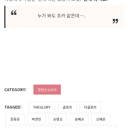
누가 봐도 조카 같은데….
CATEGORY:
컨텐츠소비자
TAGGED:
THEGLORY
글로리
더글로리
문동은
박연진
손명오
송혜교
신예은