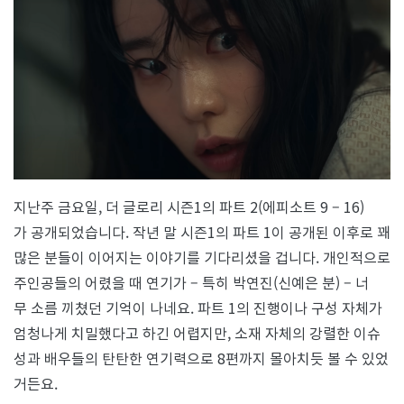
에
불
타
는
짜
릿
한
결
말
에
대
지난주 금요일, 더 글로리 시즌1의 파트 2(에피소트 9 – 16)
비
하
가 공개되었습니다. 작년 말 시즌1의 파트 1이 공개된 이후로 꽤
세
많은 분들이 이어지는 이야기를 기다리셨을 겁니다. 개인적으로
요:
더
주인공들의 어렸을 때 연기가 – 특히 박연진(신예은 분) – 너
글
무 소름 끼쳤던 기억이 나네요. 파트 1의 진행이나 구성 자체가
로
리
엄청나게 치밀했다고 하긴 어렵지만, 소재 자체의 강렬한 이슈
파
성과 배우들의 탄탄한 연기력으로 8편까지 몰아치듯 볼 수 있었
트
2
거든요.