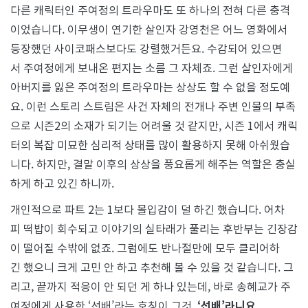
다른 캐릭터인 주여정의 트라우마도 또 하나의 전혀 다른 충격
이었습니다. 이무생이 연기한 살인자 강영천은 어느 영화에서
등장했던 사이코패스보다도 강렬했거든요. 수감되어 있으면
서 주여정에게 보내온 편지는 소름 그 자체죠. 그런 살인자에게
아버지를 잃은 주여정의 트라우마는 상상도 할 수 없을 정도예
요. 이런 스토리 스트림은 사건 자체의 전개나 주변 인물의 부족
으로 시즌2의 소재가 되기는 어려울 것 같지만, 시즌 1에서 캐릭
터의 복잡 미묘한 심리적 상태를 많이 활용하지 못해 아쉬웠습
니다. 하지만, 결말 이후의 상상을 풍요롭게 해주는 역할은 충실
하게 하고 있긴 하니까.
개인적으로 파트 2는 1보다 몰입감이 덜 하긴 했습니다. 어차
피 떡밥이 회수되고 이야기의 실타래가 풀리는 후반부는 긴장감
이 떨어질 수밖에 없죠. 그럼에도 반나절만에 모두 클리어하
긴 했으니 크게 고민 안 하고 추천해 볼 수 있을 것 같습니다. 그
리고, 끝까지 적응이 안 되던 게 하나 있는데, 바로 송혜교가 주
여정에게 사용한 ‘선배’라는 호칭이 그것.
‘선배’라니요.