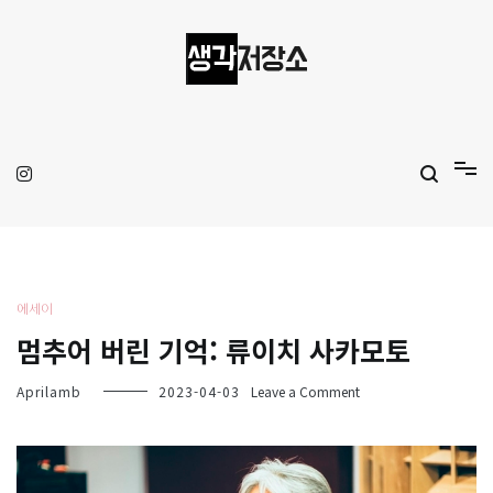
Skip
to
content
생각저장소
Aprilamb
에세이
멈추어 버린 기억: 류이치 사카모토
on
Aprilamb
2023-04-03
Leave a Comment
멈
추
어
버