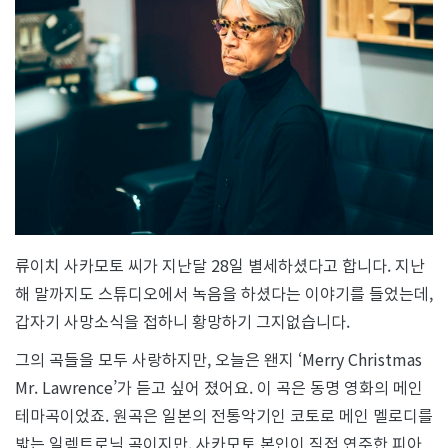
린
기
억:
류
이
치
사
카
모
토
류이치 사카모토 씨가 지난달 28일 별세하셨다고 합니다. 지난
해 말까지도 스튜디오에서 녹음을 하셨다는 이야기를 들었는데,
갑자기 사망소식을 접하니 황망하기 그지없습니다.
그의 곡들을 모두 사랑하지만, 오늘은 왠지 ‘Merry Christmas
Mr. Lawrence’가 듣고 싶어 졌어요. 이 곡은 동명 영화의 메인
테마곡이었죠. 원곡은 일본의 전통악기인 코토로 메인 멜로디를
밟는 일렉트로닉 곡이지만, 사카모토 본인이 직접 연주한 피아