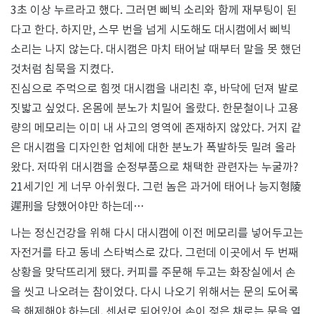
3초 이상 누르라고 했다. 그러면 삐빅 소리와 함께 재부팅이 된
다고 한다. 하지만, 스무 번을 넘게 시도해도 대시캠에서 삐빅
소리는 나지 않는다. 대시캠은 마치 태어날 때부터 말을 못 했던
것처럼 침묵을 지켰다.
진심으로 주먹으로 힘껏 대시캠을 내리친 후, 바닥에 던져 발로
짓밟고 싶었다. 온몸에 분노가 치밀어 올랐다. 한문철이나 고용
량의 메모리는 이미 내 사고의 영역에 존재하지 않았다. 거지 같
은 대시캠을 디자인한 업체에 대한 분노가 폭발하듯 밀려 올라
왔다. 저따위 대시캠을 순정부품으로 채택한 관련자는 누굴까?
21세기인 게 너무 아쉬웠다. 그런 놈은 과거에 태어나 능지형陵
遲刑을 당했어야만 하는데…
나는 정신건강을 위해 다시 대시캠에 이전 메모리를 넣어두고는
자전거를 타고 동네 스타벅스로 갔다. 그런데 이곳에서 두 번째
상황을 맞닥뜨리게 됐다. 커피를 주문해 두고는 화장실에서 손
을 씻고 나오려는 참이었다. 다시 나오기 위해서는 문의 도어록
을 해제해야 하는데, 센서로 되어있어 손이 젖은 채로는 문을 열