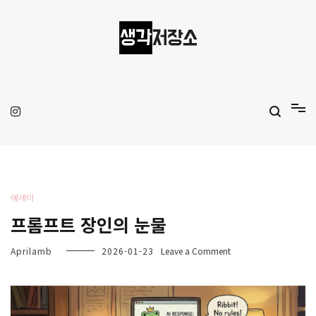
Skip
to
content
생각저장소
Aprilamb
에세이
프롬프트 장인의 눈물
on
Aprilamb
2026-01-23
Leave a Comment
프
롬
프
트