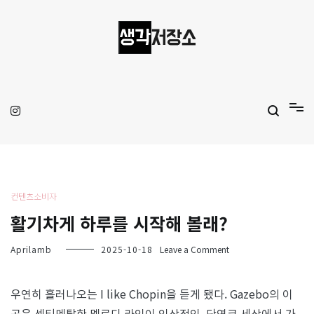
Skip
to
content
생각저장소
Aprilamb
컨텐츠소비자
활기차게 하루를 시작해 볼래?
on
Aprilamb
2025-10-18
Leave a Comment
활
기
차
우연히 흘러나오는 I like Chopin을 듣게 됐다. Gazebo의 이
게
곡은 센티멘탈한 멜로디 라인이 인상적인, 단연코 세상에서 가