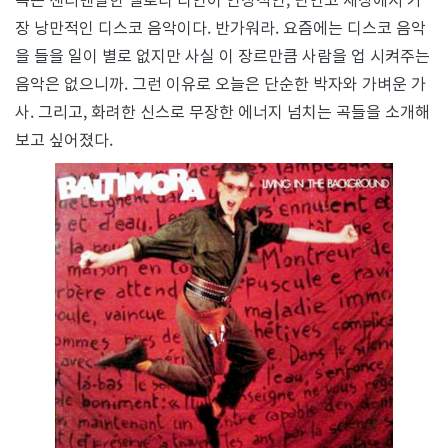
하
루
장 낭만적인 디스코 음악이다. 반가워라. 요즘에는 디스코 음악
를
을 들을 일이 별로 없지만 사실 이 장르만큼 사람을 업 시켜주는
시
작
음악은 없으니까. 그런 이유로 오늘은 단순한 박자와 가벼운 가
해
사. 그리고, 화려한 신스로 무장한 에너지 넘치는 곡들을 소개해
볼
래?
보고 싶어졌다.