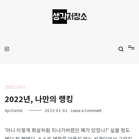
Skip
to
content
생각저장소
Aprilamb
컨텐츠소비자
2022년, 나만의 랭킹
on
Aprilamb
2023-01-02
Leave a Comment
2022
년,
나
‘아니 이렇게 화살처럼 지나가버렸던 해가 있었나?’ 싶을 정도
만
였던 한 해였다. 스스로 변화를 만들지 않는 성격이어서 그런지