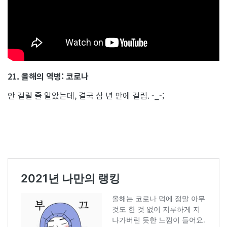
21. 올해의 역병: 코로나
안 걸릴 줄 알았는데, 결국 삼 년 만에 걸림. -_-;