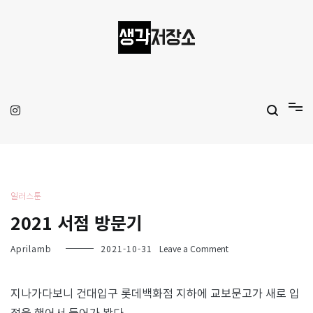
Skip
to
content
생각저장소
Aprilamb
일러스툰
2021 서점 방문기
on
Aprilamb
2021-10-31
Leave a Comment
2021
서
점
지나가다보니 건대입구 롯데백화점 지하에 교보문고가 새로 입
방
점을 했어서 들어가 봤다.