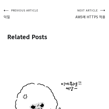
글
PREVIOUS ARTICLE
NEXT ARTICLE
덕질
AWS에 HTTPS 적용
탐
색
Related Posts