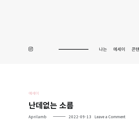
Skip
to
content
나는
에세이
콘
에세이
난데없는 소름
on
Aprilamb
2022-09-13
Leave a Comment
난
데
없