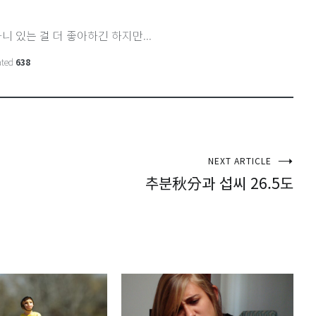
니 있는 걸 더 좋아하긴 하지만...
ated
638
NEXT ARTICLE
추분秋分과 섭씨 26.5도