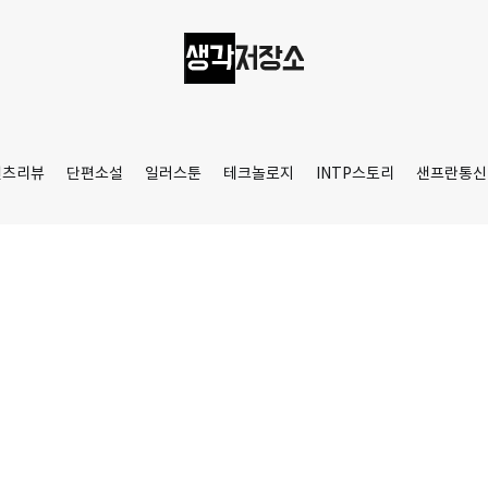
생각저장소
Aprilamb
텐츠리뷰
단편소설
일러스툰
테크놀로지
INTP스토리
샌프란통신