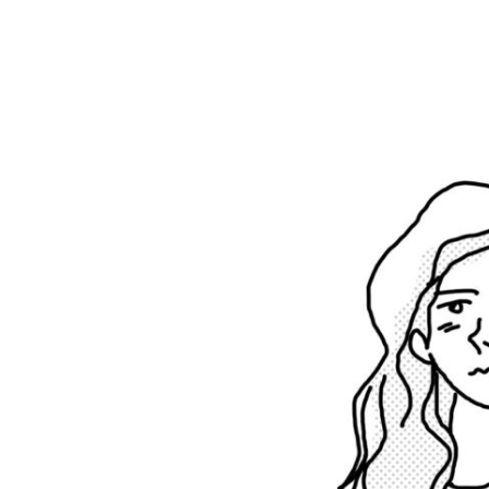
는
소
름