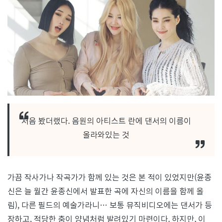
니
카
&
립
제
이
–
‘너
머’
처음 봤더랬다. 음원의 아티스트 란에 댄서의 이름이
올라와있는 것
가끔 작사가나 작곡가가 함께 있는 것은 본 적이 있었지만(윤종
신은 늘 월간 윤종신에서 발표한 곡에 자신의 이름을 함께 올
림), 다른 필드의 예술가라니… 보통 뮤직비디오에는 댄서가 등
장하고, 적당한 춤이 양념처럼 발려있기 마련이다. 하지만, 이