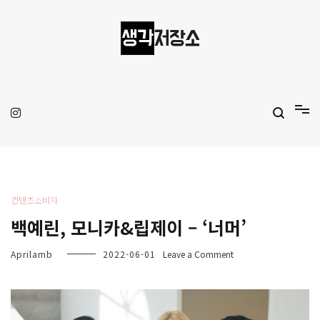
Skip
to
content
생각저장소
Aprilamb
컨텐츠소비자
백예린, 모니카&립제이 – ‘너머’
on
Aprilamb
2022-06-01
Leave a Comment
백
예
린,
모