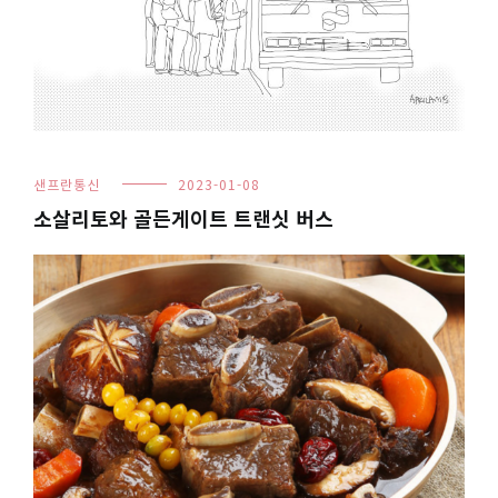
샌프란통신
2023-01-08
소살리토와 골든게이트 트랜싯 버스