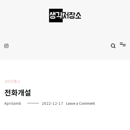
Skip
to
content
생각저장소
Aprilamb
샌프란통신
전화개설
on
Aprilamb
2022-12-17
Leave a Comment
전
화
개
설