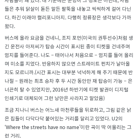
사람들이 꽤 있다. 내 기준에는 분명히 그 정도는 아닌데, 사람
들은 추워 닭살이 돋든 말든 팔뚝을 내놓고 씩씩하게 걸어 다닌
다. 하긴 이래야 캘리포니아지. 다행히 정류장은 생각보다 가까
왔다.
버스에 올라 요금을 건네니, 조지 포먼(미국의 권투선수)처럼 생
긴 운전사 아저씨가 탑승 시간이 표시된 종이 티켓을 건네주며
엄지를 들어준다. 나도 – 태어나서 처음으로 – 엄지를 들어 올리
며 미소를 지었다. 반응하지 않으면 스트레이트 펀치가 날아올
지도 모르니까.(시간 표시는 대부분 넉넉하게 해 주기 때문에 반
나절 – 원래는 최초 승차 후 두 시간 동안만 재 탑승이 가능 – 은
너끈히 탈 수 있었지만, 2016년 하반기에 티켓 발권이 디지털
인쇄기로 대체되어 그런 낭만은 사라지고 말았음)
조금 지나니 버스는 어느새 마천루들을 뒤로하고, 그림 같은 낡
은 집들이 다닥다닥 붙어있는 거리를 달리고 있었다. U2의
‘Where the streets have no name’이란 곡이 딱 어울리는 그
런 거리.