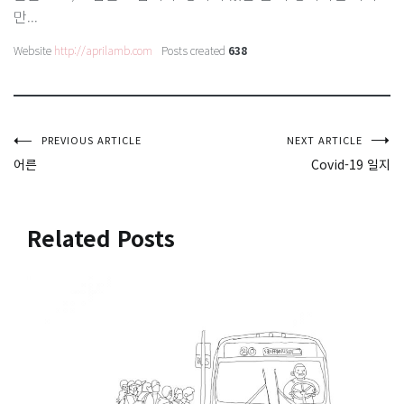
만...
Website
http://aprilamb.com
Posts created
638
글
PREVIOUS ARTICLE
NEXT ARTICLE
어른
Covid-19 일지
탐
색
Related Posts