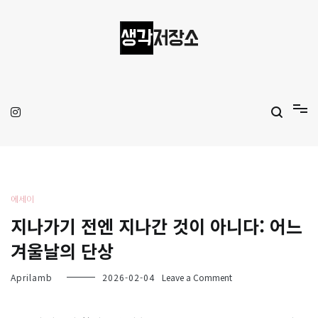
Skip
to
content
생각저장소
Aprilamb
에세이
지나가기 전엔 지나간 것이 아니다: 어느
겨울날의 단상
on
Aprilamb
2026-02-04
Leave a Comment
지
나
가