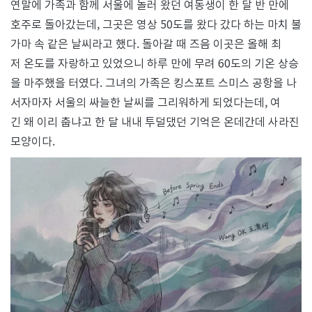
연말에 가족과 함께 서울에 놀러 왔던 여동생이 한 달 반 만에
기
호주로 돌아갔는데, 그곳은 영상 50도를 왔다 갔다 하는 마치 불
전
엔
가마 속 같은 날씨라고 했다. 돌아갈 때 즈음 이곳은 올해 최
지
저 온도를 자랑하고 있었으니 하루 만에 무려 60도의 기온 상승
나
간
을 마주했을 터였다. 그녀의 가족은 킹스포트 스미스 공항을 나
것
서자마자 서울의 싸늘한 날씨를 그리워하게 되었다는데, 여
이
아
긴 왜 이리 춥냐고 한 달 내내 투덜댔던 기억은 온데간데 사라진
니
모양이다.
다:
어
느
겨
울
날
의
단
상