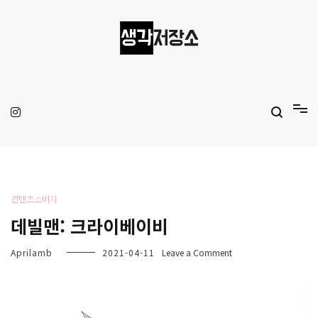
Skip
to
content
생각저장소
Aprilamb
컨텐츠소비자
데빌맨: 크라이베이비
on
Aprilamb
2021-04-11
Leave a Comment
데
빌
맨:
크